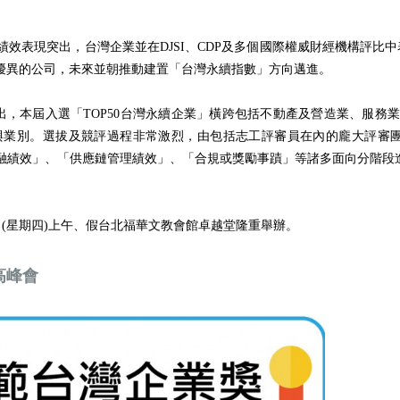
表現突出，台灣企業並在DJSI、CDP及多個國際權威財經機構評比中表現優
效優異的公司，未來並朝推動建置「台灣永續指數」方向邁進。
出，本屆入選「TOP50台灣永續企業」橫跨包括不動產及營造業、服
業別。選拔及競評過程非常激烈，由包括志工評審員在內的龐大評審團
融績效」、「供應鏈管理績效」、「合規或獎勵事蹟」等諸多面向分階段進
23日(星期四)上午、假台北福華文教會館卓越堂隆重舉辦。
高峰會