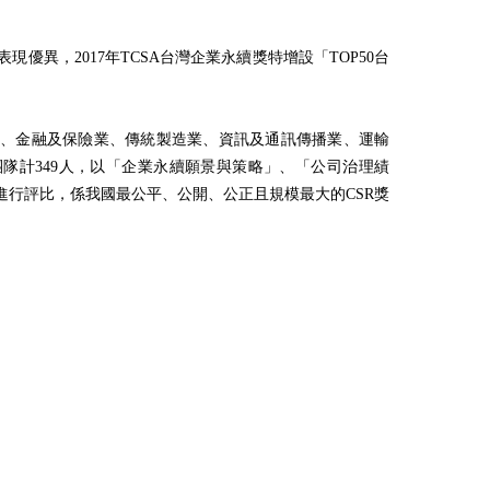
異，2017年TCSA台灣企業永續獎特增設「TOP50台
務業、金融及保險業、傳統製造業、資訊及通訊傳播業、運輸
隊計349人，以「企業永續願景與策略」、「公司治理績
行評比，係我國最公平、公開、公正且規模最大的CSR獎