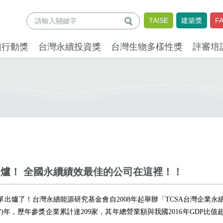
查詢
TAISE
建築獎
F
續行動獎
台灣永續投資獎
台灣生物多樣性獎
評審培
業」出爐！ 全國永續績效最佳的公司在這裡！！
」名單出爐了！台灣永續能源研究基金會自2008年起舉辦「TCSA台灣企
7)年，歷年參獎企業累計達209家，其年總營業額與我國2016年GDP