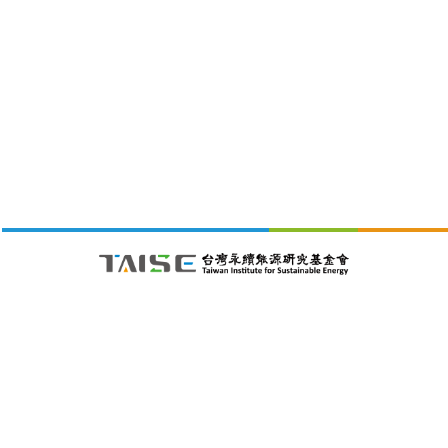
財團法人台灣永續能源研究基金會
105411 台北市松山區南京東路五段188號4樓之1C室
26/08/09