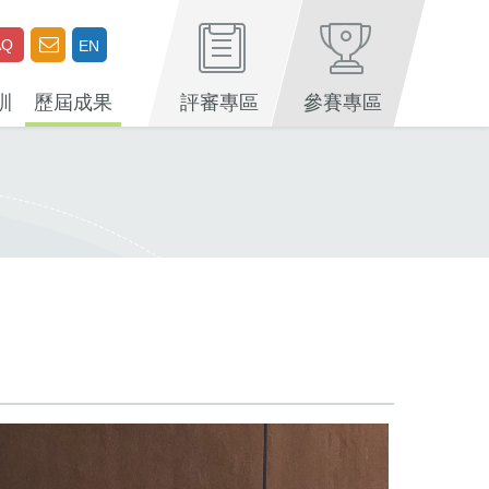
AQ
EN
訓
歷屆成果
評審專區
參賽專區