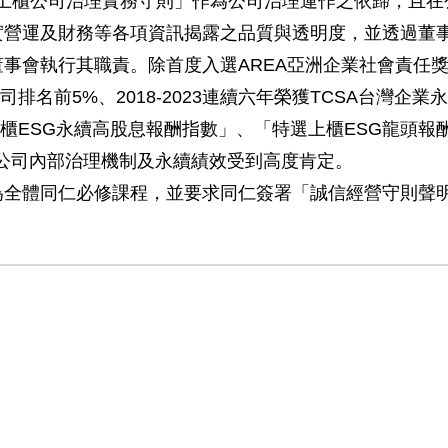
上櫃公司治理實務守則」作為公司治理運作之依歸，且在
實營運及財務等各項資訊揭露之品質與透明度，並透過董
事會執行其職責。除首度入選AREA亞洲企業社會責任獎
公司排名前5%、2018-2023連續六年榮獲TCSA台灣
櫃ESG永續高股息報酬指數」、「特選上櫃ESG龍頭報酬指數
示公司內部治理機制及永續績效受到高度肯定。
全體同仁必修課程，並要求同仁簽署「誠信經營守則聲明