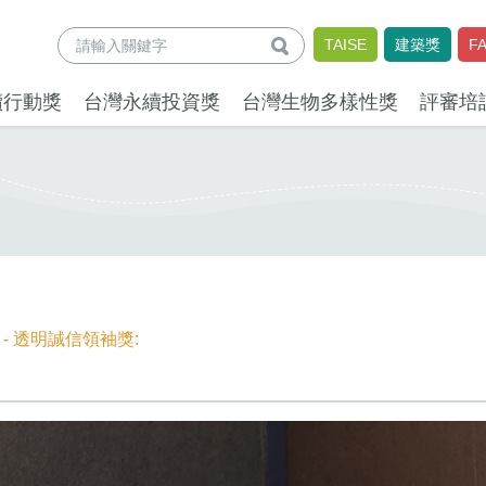
查詢
TAISE
建築獎
F
續行動獎
台灣永續投資獎
台灣生物多樣性獎
評審培
- 透明誠信領袖獎: