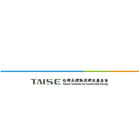
財團法人台灣永續能源研究基金會
105411 台北市松山區南京東路五段188號4樓之1C室
26/08/09