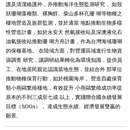
護及清潔維護外，亦推動海洋生態監測研究， 如殼
狀珊瑚藻種類、裸胸鯙、柴山多杯孔珊 瑚等物種之
棲地營造及族群監測，並於適當 地點推動生物多樣
性營造計畫，如於永安天 然氣接收站及深澳液化石
油氣接收站推動珊 瑚方舟計畫，作為台灣海域珊瑚
的保種基地。 在陸域方面，對營運區域進行生物資
源調查 研究，讓調研結果轉化為環境知識，提供員
工、在地居民親近認識當地生態，並結合外 部單位
推動物種保育行動，如於桃園海岸， 營造四處保育
類小燕鷗繁殖棲地，有效提升 小燕鷗繁殖成功率從
原本的不到三成至七成 以上，實踐聯合國永續發展
目標（SDGs）， 達成生態永續、經濟發展雙贏的
願景。