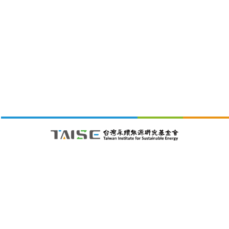
財團法人台灣永續能源研究基金會
105411 台北市松山區南京東路五段188號4樓之1C室
26/08/09