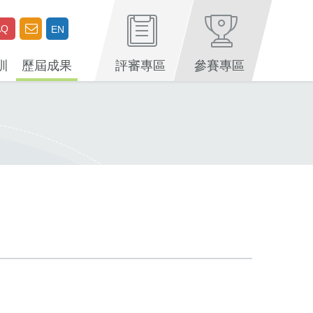
AQ
EN
訓
歷屆成果
評審專區
參賽專區