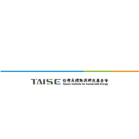
財團法人台灣永續能源研究基金會
105411 台北市松山區南京東路五段188號4樓之1C室
26/08/09