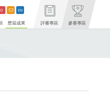
AQ
EN
訓
歷屆成果
評審專區
參賽專區