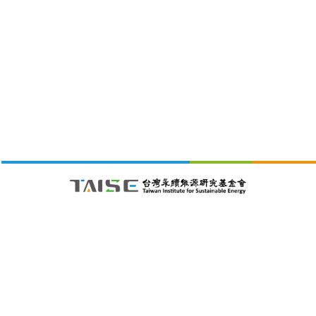
財團法人台灣永續能源研究基金會
105411 台北市松山區南京東路五段188號4樓之1C室
26/08/09