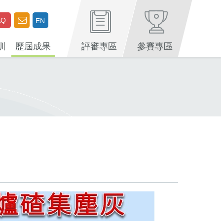
AQ
EN
訓
歷屆成果
評審專區
參賽專區