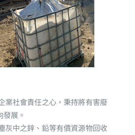
企業社會責任之心，秉持將有害廢
向發展。
集塵灰中之鋅、鉛等有價資源物回收