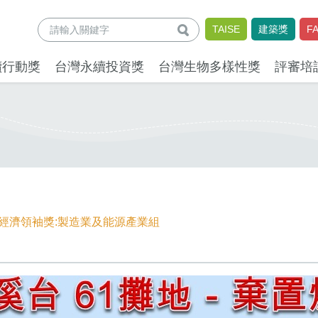
查詢
TAISE
建築獎
F
續行動獎
台灣永續投資獎
台灣生物多樣性獎
評審培
環經濟領袖獎:製造業及能源產業組