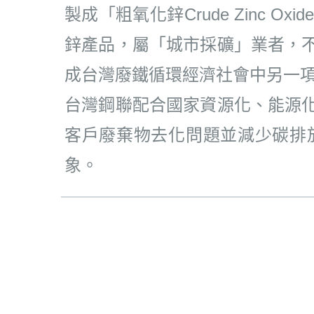
製成「粗氧化鋅Crude Zinc
鋅產品，屬「城市採礦」業者，
成台灣廢鐵循環經濟社會中另一
台灣鋼聯配合國家資源化、能源
客戶廢棄物去化問題並減少碳排
象。