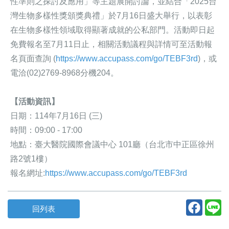
性準則之探討及應用」等主題展開討論，並結合「2025台
灣生物多樣性獎頒獎典禮」於7月16日盛大舉行，以表彰
在生物多樣性領域取得顯著成就的公私部門。活動即日起
免費報名至7月11日止，相關活動議程與詳情可至活動報
名頁面查詢 (
https://www.accupass.com/go/TEBF3rd
)，或
電洽(02)2769-8968分機204。
【活動資訊】
日期：
114
年
7
月
16
日
(
三
)
時間：
09:00 - 17:00
地點：臺大醫院國際會議中心
101
廳（台北市中正區徐州
路
2
號
1
樓）
報名網址:
https://www.accupass.com/go/TEBF3rd
回列表