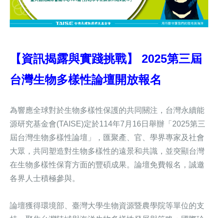
【資訊揭露與實踐挑戰】
2025第三屆
台灣生物多樣性論壇開放報名
為響應全球對於生物多樣性保護的共同關注，台灣永續能
源研究基金會(TAISE)定於114年7月16日舉辦「2025第三
屆台灣生物多樣性論壇」，匯聚產、官、學界專家及社會
大眾，共同塑造對生物多樣性的遠景和共識，並突顯台灣
在生物多樣性保育方面的豐碩成果。論壇免費報名，誠邀
各界人士積極參與。
論壇獲得環境部、臺灣大學生物資源暨農學院等單位的支