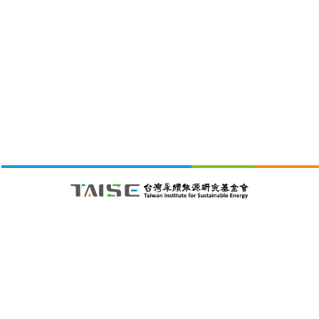
財團法人台灣永續能源研究基金會
105411 台北市松山區南京東路五段188號4樓之1C室
26/08/09