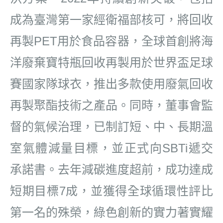
成為臺灣第一家經衛福部核可，將回收
再製
PET
用於
食品容器，全球首創將海
洋廢棄寶特瓶回收再製用於世界盃足球
賽國家隊球衣，推出多款使用廢氣回收
再
製聚酯技術之產品。同時
，
董事會監
督
的
氣候治理
，已
制訂短
、
中
、
長期溫
室氣體減量目標，
並正式向
SBTi
遞交
承諾書。去
年減碳進度超前，
成功
達成
短期目標
7
成，
並
獲得全球循環性評比
第一名的殊榮
，綠
色創新的實力著實耀