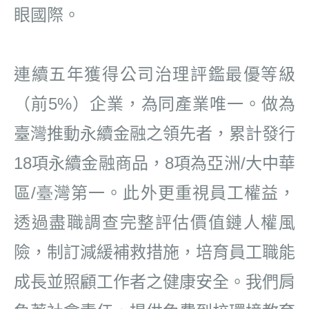
眼國際。
連續五年獲得公司治理評鑑最優等級
（前
5%
）企業，為同產業唯一。做為
臺灣推動永續金融之領先者，
累計發行
18
項永續金融商品，
8
項為亞洲
/
大中華
區
/臺
灣第一。此外更重視員工權益，
透過盡職調查完整
評估價值鏈人權風
險，制訂減緩補救措施
，
培育員工職能
成長並照顧工作者之健康安全。我們肩