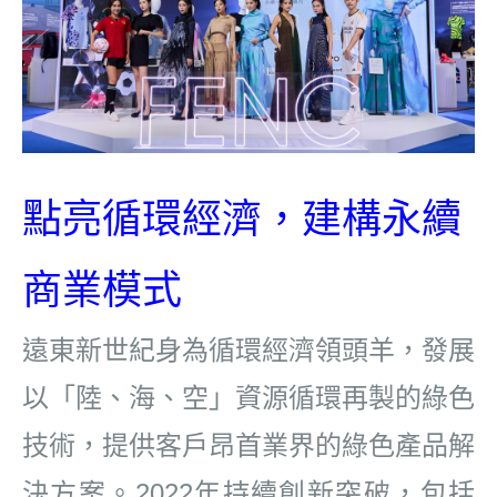
點亮循環經濟
，
建構永續
商業模式
遠東新世紀身為循環經濟領頭羊，發展
以「陸、海、空」資源循環再製的綠色
技術，提供客戶昂首業
界的綠色產品解
決方案。
2022
年持續創新突破，包括