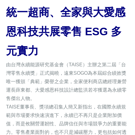
統一超商、全家與大愛感
恩科技共展零售 ESG 多
元實力
由台灣永續能源研究基金會（
TAISE
）主辦之第二屆「台
灣零售永續獎」正式揭曉，遠東
SOGO
為本屆綜合績效獎
唯一獲頒「典範」榮譽之企業，全家便利商店總經理兼營
運長薛東都、大愛感恩科技設計總監洪若岑獲選為永續零
售傑出人物。
TAISE
董事長、獎項總召集人簡又新指出，在國際永續規
範與市場要求快速演進下，永續已不再只是企業附加價
值，而是攸關營運韌性、品牌信任與市場競爭力的重要能
力。零售產業面對的，也不只是減碳壓力，更包括如何透