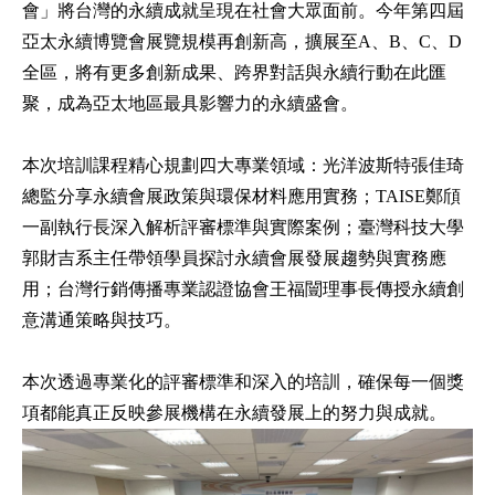
會」將台灣的永續成就呈現在社會大眾面前。今年第四屆
亞太永續博覽會展覽規模再創新高，擴展至A、B、C、D
全區，將有更多創新成果、跨界對話與永續行動在此匯
聚，成為亞太地區最具影響力的永續盛會。
本次培訓課程精心規劃四大專業領域：光洋波斯特張佳琦
總監分享永續會展政策與環保材料應用實務；TAISE鄭頎
一副執行長深入解析評審標準與實際案例；臺灣科技大學
郭財吉系主任帶領學員探討永續會展發展趨勢與實務應
用；台灣行銷傳播專業認證協會王福闓理事長傳授永續創
意溝通策略與技巧。
本次透過專業化的評審標準和深入的培訓，確保每一個獎
項都能真正反映參展機構在永續發展上的努力與成就。