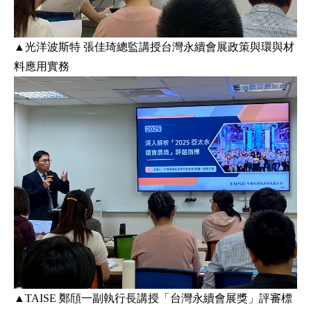
▲光洋波斯特 張佳琦總監講授台灣永續會展政策與環與材
料應用實務
▲TAISE 鄭頎一副執行長講授「台灣永續會展獎」評審標